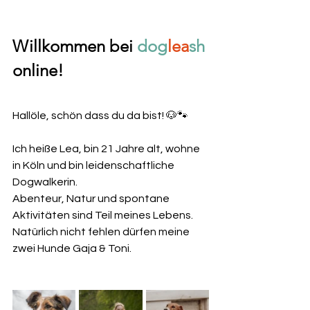
Willkommen bei 
dog
lea
sh
online!
Hallöle, schön dass du da bist! 🐶🐾
Ich heiße Lea, bin 21 Jahre alt, wohne 
in Köln und bin leidenschaftliche 
Dogwalkerin.
Abenteur, Natur und spontane 
Aktivitäten sind Teil meines Lebens. 
Natürlich nicht fehlen dürfen meine 
zwei Hunde Gaja & Toni.