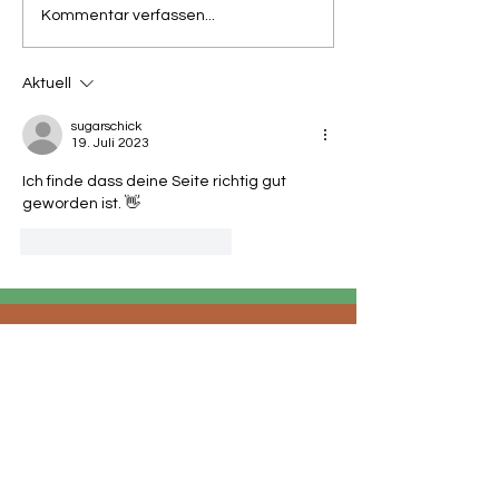
Kommentar verfassen...
Aktuell
sugarschick
19. Juli 2023
Ich finde dass deine Seite richtig gut 
geworden ist. 👋
Gefällt mir
Antworten
dog
lea
sh
Hundetraining, Dogwalken &
Maulkorbberatung
Schlehdornweg 49