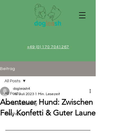
+49 (0) 170 7041267
Beitrag
All Posts
dogleash4
All Posts
16. Juli 2023
1 Min. Lesezeit
Abenteuer Hund: Zwischen
Hundeerziehung
Fell, Konfetti & Guter Laune
Ernährung