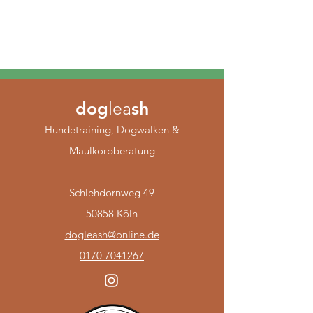
dog
lea
sh
Hundetraining, Dogwalken &
Maulkorbberatung
Schlehdornweg 49
50858 Köln
dogleash@online.de
0170 7041267