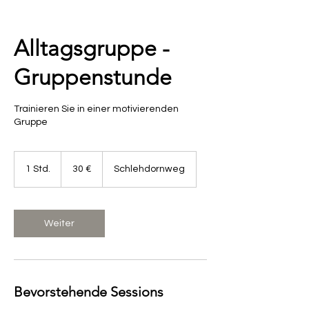
Alltagsgruppe -
Gruppenstunde
Trainieren Sie in einer motivierenden
Gruppe
30
Euro
1 Std.
1
30 €
Schlehdornweg
S
t
d
Weiter
Bevorstehende Sessions